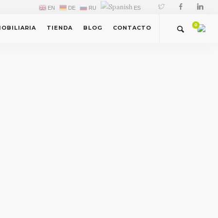
EN
DE
RU
ES
0
MOBILIARIA
TIENDA
BLOG
CONTACTO
0,00
€
VER / EDITAR CARRITO
IR A CAJA AHORA