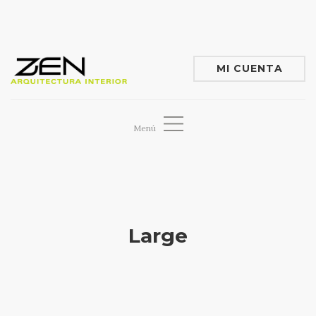
MI CUENTA
0,00
€
Menú
VER / EDITAR CARRITO
NOSOTROS
IR A CAJA AHORA
SERVICIOS
PROYECTOS
Large
INMOBILIARIA
TIENDA
BLOG
CONTACTO