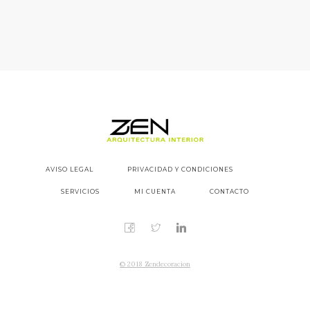
0
CART
Lo sentimos, no se encontraron
resultados, buscar de nuevo?
BUSCAR
AVISO LEGAL
PRIVACIDAD Y CONDICIONES
SERVICIOS
MI CUENTA
CONTACTO
© 2018 Zendecoracion