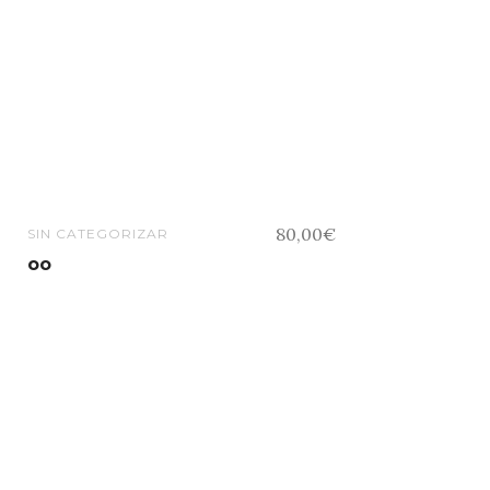
80,00
€
SIN CATEGORIZAR
oo