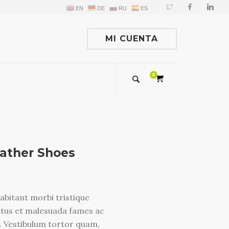
EN
DE
RU
ES
MI CUENTA
0,00
€
0
VER / EDITAR CARRITO
IR A CAJA AHORA
ather Shoes
abitant morbi tristique
etus et malesuada fames ac
. Vestibulum tortor quam,