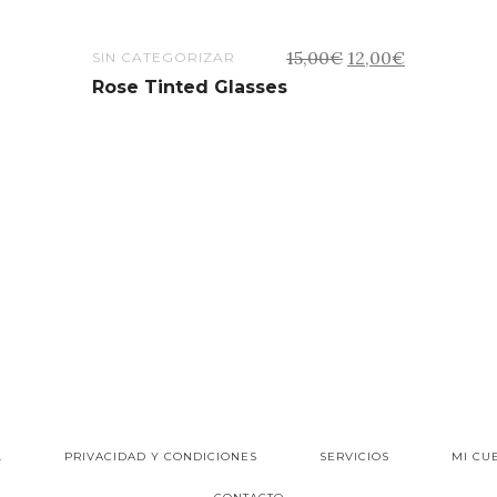
El
El
15,00
€
12,00
€
SIN CATEGORIZAR
precio
precio
Rose Tinted Glasses
original
actual
era:
es:
15,00€.
12,00€.
L
PRIVACIDAD Y CONDICIONES
SERVICIOS
MI CU