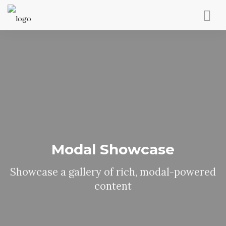
NOSOTROS
0,00
€
SERVICIOS
PROYECTOS
INMOBILIARIA
VER / EDITAR CARRITO
TIENDA
IR A CAJA AHORA
BLOG
CONTACTO
Modal Showcase
0
Showcase a gallery of rich, modal-powered
CART
content
BUSCAR