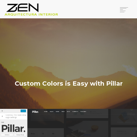
NOSOTROS
0,00
€
SERVICIOS
PROYECTOS
INMOBILIARIA
VER / EDITAR CARRITO
TIENDA
IR A CAJA AHORA
BLOG
Custom Colors is Easy with Pillar
CONTACTO
0
CART
BUSCAR